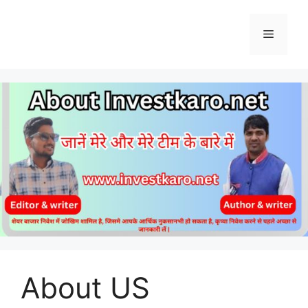
Skip
to
Menu
content
About US