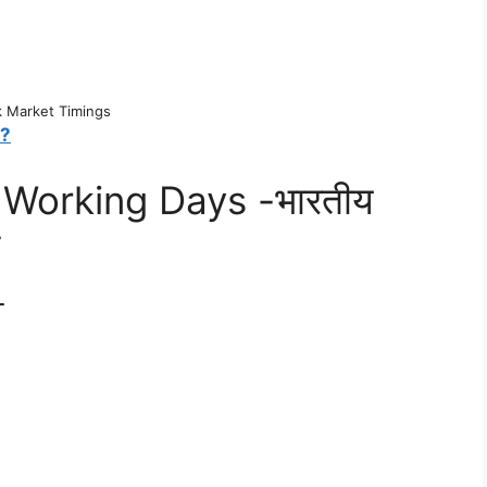
k Market Timings
 ?
 Working Days -भारतीय
-